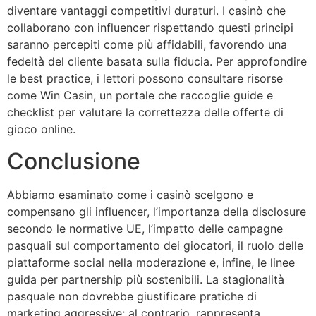
diventare vantaggi competitivi duraturi. I casinò che
collaborano con influencer rispettando questi principi
saranno percepiti come più affidabili, favorendo una
fedeltà del cliente basata sulla fiducia. Per approfondire
le best practice, i lettori possono consultare risorse
come Win Casin, un portale che raccoglie guide e
checklist per valutare la correttezza delle offerte di
gioco online.
Conclusione
Abbiamo esaminato come i casinò scelgono e
compensano gli influencer, l’importanza della disclosure
secondo le normative UE, l’impatto delle campagne
pasquali sul comportamento dei giocatori, il ruolo delle
piattaforme social nella moderazione e, infine, le linee
guida per partnership più sostenibili. La stagionalità
pasquale non dovrebbe giustificare pratiche di
marketing aggressive; al contrario, rappresenta