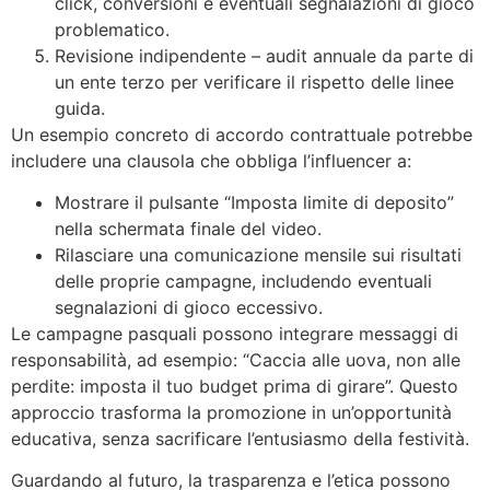
click, conversioni e eventuali segnalazioni di gioco
problematico.
Revisione indipendente – audit annuale da parte di
un ente terzo per verificare il rispetto delle linee
guida.
Un esempio concreto di accordo contrattuale potrebbe
includere una clausola che obbliga l’influencer a:
Mostrare il pulsante “Imposta limite di deposito”
nella schermata finale del video.
Rilasciare una comunicazione mensile sui risultati
delle proprie campagne, includendo eventuali
segnalazioni di gioco eccessivo.
Le campagne pasquali possono integrare messaggi di
responsabilità, ad esempio: “Caccia alle uova, non alle
perdite: imposta il tuo budget prima di girare”. Questo
approccio trasforma la promozione in un’opportunità
educativa, senza sacrificare l’entusiasmo della festività.
Guardando al futuro, la trasparenza e l’etica possono