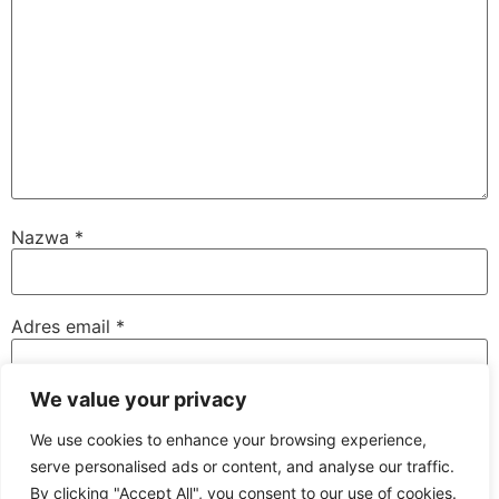
Nazwa
*
Adres email
*
We value your privacy
Witryna internetowa
We use cookies to enhance your browsing experience,
serve personalised ads or content, and analyse our traffic.
By clicking "Accept All", you consent to our use of cookies.