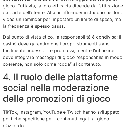
gioco. Tuttavia, la loro efficacia dipende dall’attivazione
da parte dell’utente. Alcuni influencer includono nei loro
video un reminder per impostare un limite di spesa, ma
la frequenza è spesso bassa.
Dal punto di vista etico, la responsabilità è condivisa: il
casinò deve garantire che i propri strumenti siano
facilmente accessibili e promossi, mentre l’influencer
deve integrare messaggi di gioco responsabile in modo
coerente, non solo come “coda” al contenuto.
4. Il ruolo delle piattaforme
social nella moderazione
delle promozioni di gioco
TikTok, Instagram, YouTube e Twitch hanno sviluppato
politiche specifiche per i contenuti legati al gioco
d’azzardo.