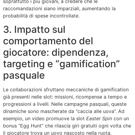
soprattutto i più giovani, a credere che le
raccomandazioni siano imparziali, aumentando la
probabilità di spese incontrollate.
3. Impatto sul
comportamento del
giocatore: dipendenza,
targeting e “gamification”
pasquale
Le collaborazioni sfruttano meccaniche di gamification
già presenti nelle slot: missioni, ricompense a tempo e
progressioni a livelli. Nelle campagne pasquali, queste
dinamiche sono mascherate da “caccia alle uova”. Ad
esempio, un video promuove la slot
Easter Spin
con un
bonus “Egg Hunt” che rilascia giri gratuiti ogni volta che
il giocatore trova un uovo nascosto nella ruota.