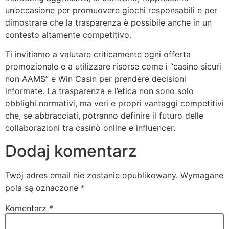
un’occasione per promuovere giochi responsabili e per
dimostrare che la trasparenza è possibile anche in un
contesto altamente competitivo.
Ti invitiamo a valutare criticamente ogni offerta
promozionale e a utilizzare risorse come i “casino sicuri
non AAMS” e Win Casin per prendere decisioni
informate. La trasparenza e l’etica non sono solo
obblighi normativi, ma veri e propri vantaggi competitivi
che, se abbracciati, potranno definire il futuro delle
collaborazioni tra casinò online e influencer.
Dodaj komentarz
Twój adres email nie zostanie opublikowany.
Wymagane
pola są oznaczone
*
Komentarz
*