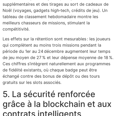
supplémentaires et des tirages au sort de cadeaux de
Noël (voyages, gadgets high‑tech, crédits de jeu). Un
tableau de classement hebdomadaire montre les
meilleurs chasseurs de missions, stimulant la
compétitivité.
Les effets sur la rétention sont mesurables : les joueurs
qui complètent au moins trois missions pendant la
période du 1er au 24 décembre augmentent leur temps
de jeu moyen de 27 % et leur dépense moyenne de 18 %.
Ces chiffres s’intègrent naturellement aux programmes
de fidélité existants, où chaque badge peut être
échangé contre des bonus de dépôt ou des tours
gratuits sur les slots associés.
5. La sécurité renforcée
grâce à la blockchain et aux
contrats intelligents