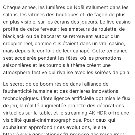
Chaque année, les lumières de Noël s’allument dans les
salons, les vitrines des boutiques et, de façon de plus
en plus visible, sur les écrans des joueurs. Le live casino
profite de cette ferveur : les amateurs de roulette, de
blackjack ou de baccarat se retrouvent autour d’un
croupier réel, comme s’ils étaient dans un vrai casino,
mais depuis le confort de leur canapé. Cette tendance
s’est accélérée pendant les fêtes, où les promotions
saisonnières et les tournois à thème créent une
atmosphère festive qui rivalise avec les soirées de gala.
Le secret de ce boom réside dans l’alliance de
l’authenticité humaine et des dernières innovations
technologiques. L’intelligence artificielle optimise le flux
de jeu, la réalité augmentée projette des décorations
virtuelles sur la table, et le streaming 4K HDR offre une
visibilité quasi‑cinématographique. Pour ceux qui
souhaitent approfondir ces évolutions, le site
https://www.generationxx.fr/ propose des ressources