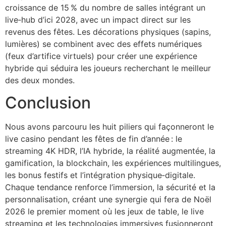
croissance de 15 % du nombre de salles intégrant un
live‑hub d’ici 2028, avec un impact direct sur les
revenus des fêtes. Les décorations physiques (sapins,
lumières) se combinent avec des effets numériques
(feux d’artifice virtuels) pour créer une expérience
hybride qui séduira les joueurs recherchant le meilleur
des deux mondes.
Conclusion
Nous avons parcouru les huit piliers qui façonneront le
live casino pendant les fêtes de fin d’année : le
streaming 4K HDR, l’IA hybride, la réalité augmentée, la
gamification, la blockchain, les expériences multilingues,
les bonus festifs et l’intégration physique‑digitale.
Chaque tendance renforce l’immersion, la sécurité et la
personnalisation, créant une synergie qui fera de Noël
2026 le premier moment où les jeux de table, le live
streaming et les technologies immersives fusionneront