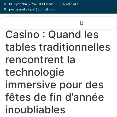
ul. Rybacka 3, 84-110 Dębki
694 497 412
pensjonat.skiper@gmail.com
Le futur du Live
Casino : Quand les
tables traditionnelles
rencontrent la
technologie
immersive pour des
fêtes de fin d’année
inoubliables