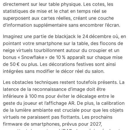
directement sur leur table physique. Les cotes, les
statistiques de mise et le chat en temps réel se
superposent aux cartes réelles, créant une couche
d’information supplémentaire sans encombrer l’écran.
Imaginez une partie de blackjack le 24 décembre où, en
pointant votre smartphone sur la table, des flocons de
neige virtuels tourbillonnent autour du croupier et un
bonus « Snowflake » de 10 % apparaît sur chaque mise
de 50 € ou plus. Les décorations festives sont ainsi
intégrées sans modifier le décor réel du salon.
Les obstacles techniques restent toutefois présents. La
latence de la reconnaissance d’image doit être
inférieure à 100 ms pour éviter le décalage entre le
geste du joueur et l’affichage AR. De plus, la calibration
de la lumière ambiante est cruciale pour que les objets
virtuels ne paraissent pas flottants. Les prochains
firmware de smartphones, prévus pour 2027,