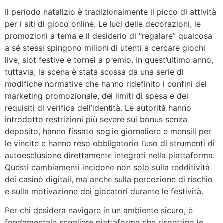
Il periodo natalizio è tradizionalmente il picco di attività
per i siti di gioco online. Le luci delle decorazioni, le
promozioni a tema e il desiderio di “regalare” qualcosa
a sé stessi spingono milioni di utenti a cercare giochi
live, slot festive e tornei a premio. In quest’ultimo anno,
tuttavia, la scena è stata scossa da una serie di
modifiche normative che hanno ridefinito i confini del
marketing promozionale, dei limiti di spesa e dei
requisiti di verifica dell’identità. Le autorità hanno
introdotto restrizioni più severe sui bonus senza
deposito, hanno fissato soglie giornaliere e mensili per
le vincite e hanno reso obbligatorio l’uso di strumenti di
autoesclusione direttamente integrati nella piattaforma.
Questi cambiamenti incidono non solo sulla redditività
dei casinò digitali, ma anche sulla percezione di rischio
e sulla motivazione dei giocatori durante le festività.
Per chi desidera navigare in un ambiente sicuro, è
fondamentale scegliere piattaforme che rispettino le