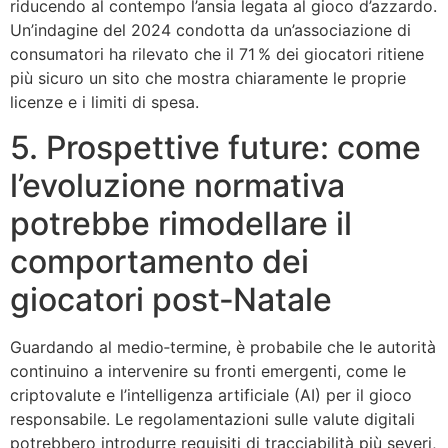
riducendo al contempo l’ansia legata al gioco d’azzardo.
Un’indagine del 2024 condotta da un’associazione di
consumatori ha rilevato che il 71 % dei giocatori ritiene
più sicuro un sito che mostra chiaramente le proprie
licenze e i limiti di spesa.
5. Prospettive future: come
l’evoluzione normativa
potrebbe rimodellare il
comportamento dei
giocatori post‑Natale
Guardando al medio‑termine, è probabile che le autorità
continuino a intervenire su fronti emergenti, come le
criptovalute e l’intelligenza artificiale (AI) per il gioco
responsabile. Le regolamentazioni sulle valute digitali
potrebbero introdurre requisiti di tracciabilità più severi,