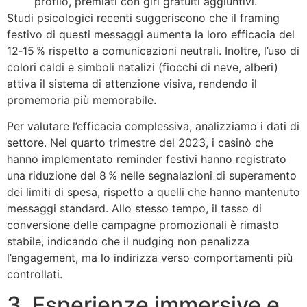
profilo, premiati con giri gratuiti aggiuntivi.
Studi psicologici recenti suggeriscono che il framing
festivo di questi messaggi aumenta la loro efficacia del
12‑15 % rispetto a comunicazioni neutrali. Inoltre, l’uso di
colori caldi e simboli natalizi (fiocchi di neve, alberi)
attiva il sistema di attenzione visiva, rendendo il
promemoria più memorabile.
Per valutare l’efficacia complessiva, analizziamo i dati di
settore. Nel quarto trimestre del 2023, i casinò che
hanno implementato reminder festivi hanno registrato
una riduzione del 8 % nelle segnalazioni di superamento
dei limiti di spesa, rispetto a quelli che hanno mantenuto
messaggi standard. Allo stesso tempo, il tasso di
conversione delle campagne promozionali è rimasto
stabile, indicando che il nudging non penalizza
l’engagement, ma lo indirizza verso comportamenti più
controllati.
3. Esperienze immersive e