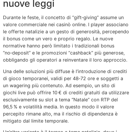
nuove leggi
Durante le feste, il concetto di “gift‑giving” assume un
valore commerciale nei casinò online. I player associano
le offerte natalizie a un gesto di generosità, percependo
il bonus come un vero e proprio regalo. Le nuove
normative hanno però limitato i tradizionali bonus
“no‑deposit” e le promozioni “cashback” più generose,
obbligando gli operatori a reinventare il loro approccio.
Una delle soluzioni più diffuse è l’introduzione di crediti
di gioco temporanei, validi per 48‑72 ore e soggetti a
un wagering più contenuto. Ad esempio, un sito di
giochi live può offrire 10 € di crediti gratuiti da utilizzare
esclusivamente su slot a tema “Natale” con RTP del
96,5 % e volatilità media. In questo modo il valore
percepito rimane alto, ma il rischio di dipendenza è
mitigato dal limite temporale.
Un’altra variante è il torneo a tema natalizio, dove i