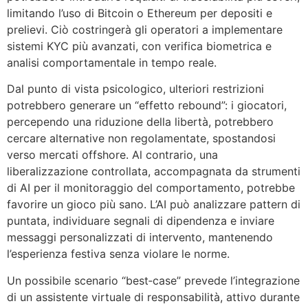
limitando l’uso di Bitcoin o Ethereum per depositi e
prelievi. Ciò costringerà gli operatori a implementare
sistemi KYC più avanzati, con verifica biometrica e
analisi comportamentale in tempo reale.
Dal punto di vista psicologico, ulteriori restrizioni
potrebbero generare un “effetto rebound”: i giocatori,
percependo una riduzione della libertà, potrebbero
cercare alternative non regolamentate, spostandosi
verso mercati offshore. Al contrario, una
liberalizzazione controllata, accompagnata da strumenti
di AI per il monitoraggio del comportamento, potrebbe
favorire un gioco più sano. L’AI può analizzare pattern di
puntata, individuare segnali di dipendenza e inviare
messaggi personalizzati di intervento, mantenendo
l’esperienza festiva senza violare le norme.
Un possibile scenario “best‑case” prevede l’integrazione
di un assistente virtuale di responsabilità, attivo durante