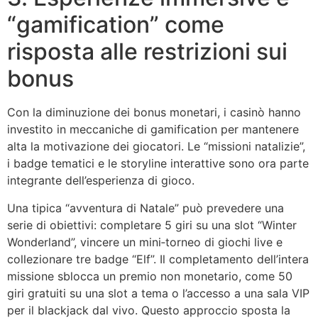
“gamification” come
risposta alle restrizioni sui
bonus
Con la diminuzione dei bonus monetari, i casinò hanno
investito in meccaniche di gamification per mantenere
alta la motivazione dei giocatori. Le “missioni natalizie”,
i badge tematici e le storyline interattive sono ora parte
integrante dell’esperienza di gioco.
Una tipica “avventura di Natale” può prevedere una
serie di obiettivi: completare 5 giri su una slot “Winter
Wonderland”, vincere un mini‑torneo di giochi live e
collezionare tre badge “Elf”. Il completamento dell’intera
missione sblocca un premio non monetario, come 50
giri gratuiti su una slot a tema o l’accesso a una sala VIP
per il blackjack dal vivo. Questo approccio sposta la