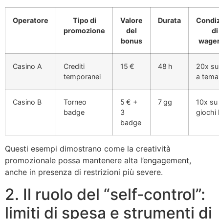
Operatore
Tipo di
Valore
Durata
Condiz
promozione
del
di
bonus
wager
Casino A
Crediti
15 €
48 h
20x su
temporanei
a tema
Casino B
Torneo
5 € +
7 gg
10x su
badge
3
giochi 
badge
Questi esempi dimostrano come la creatività
promozionale possa mantenere alta l’engagement,
anche in presenza di restrizioni più severe.
2. Il ruolo del “self‑control”:
limiti di spesa e strumenti di