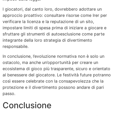
I giocatori, dal canto loro, dovrebbero adottare un
approccio proattivo: consultare risorse come Irer per
verificare la licenza e la reputazione di un sito,
impostare limiti di spesa prima di iniziare a giocare e
sfruttare gli strumenti di autoesclusione come parte
integrante della loro strategia di divertimento
responsabile.
In conclusione, l’evoluzione normativa non è solo un
ostacolo, ma anche un’opportunità per creare un
ecosistema di gioco più trasparente, sicuro e orientato
al benessere del giocatore. Le festività future potranno
così essere celebrate con la consapevolezza che la
protezione e il divertimento possono andare di pari
passo.
Conclusione