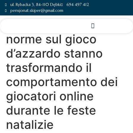
ul. Rybacka 3, 84-110 Dębki
694 497 412
pensjonat.skiper@gmail.com
Come le nuove
norme sul gioco
d’azzardo stanno
trasformando il
comportamento dei
giocatori online
durante le feste
natalizie