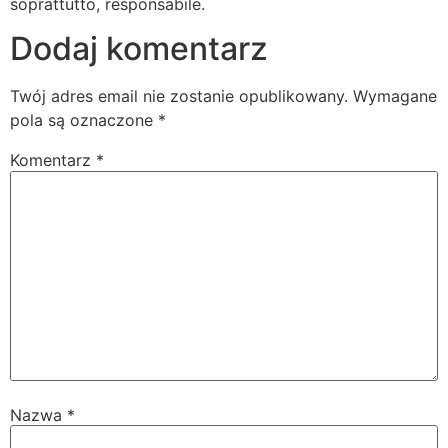
soprattutto, responsabile.
Dodaj komentarz
Twój adres email nie zostanie opublikowany.
Wymagane
pola są oznaczone
*
Komentarz
*
Nazwa
*