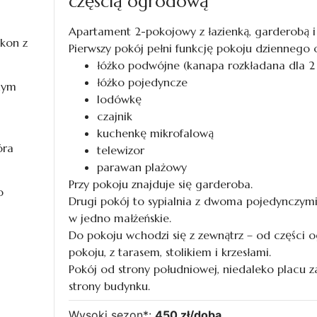
częścią ogrodową
Apartament 2-pokojowy z łazienką, garderobą i
kon z
Pierwszy pokój pełni funkcję pokoju dziennego o
łóżko podwójne (kanapa rozkładana dla 2
łóżko pojedyncze
nym
lodówkę
czajnik
kuchenkę mikrofalową
óra
telewizor
parawan plażowy
Przy pokoju znajduje się garderoba.
o
Drugi pokój to sypialnia z dwoma pojedynczymi
w jedno małżeńskie.
Do pokoju wchodzi się z zewnątrz – od części 
pokoju, z tarasem, stolikiem i krzesłami.
Pokój od strony południowej, niedaleko placu 
strony budynku.
Wysoki sezon*:
450 zł/doba