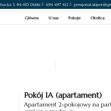
Rybacka 3, 84-110 Dębki
694 497 412
pensjonat.skiper@g
Główna
U nas
Pokoje
Okolica
nt)
Pokój 1A (apartament)
Apartament 2-pokojowy na part