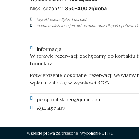
Niski sezon**:
350-400 zł/doba
*wysoki sezon: lipiec i sierpień
**cena uzależniona jest od terminu oraz długości pobytu, d
Informacja
W sprawie rezerwacji zachęcamy do kontaktu t
formularz.
Potwierdzenie dokonanej rezerwacji wysyłamy m
wpłacić zaliczkę w wysokości 30%
pensjonat.skiper@gmail.com
694 497 412
Wszelkie prawa zastrzeżone. Wykonanie
UTI.PL